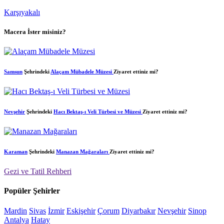
Karşıyakalı
Macera İster misiniz?
Samsun
Şehrindeki
Alaçam Mübadele Müzesi
Ziyaret ettiniz mi?
Nevşehir
Şehrindeki
Hacı Bektaş-ı Veli Türbesi ve Müzesi
Ziyaret ettiniz mi?
Karaman
Şehrindeki
Manazan Mağaraları
Ziyaret ettiniz mi?
Gezi ve Tatil Rehberi
Popüler Şehirler
Mardin
Sivas
İzmir
Eskişehir
Çorum
Diyarbakır
Nevşehir
Sinop
Antalya
Hatay