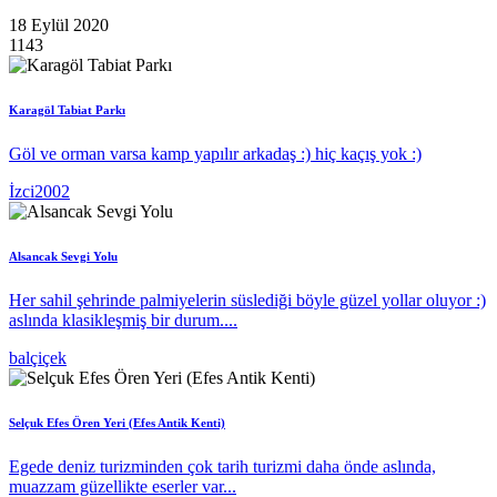
18 Eylül 2020
1143
Karagöl Tabiat Parkı
Göl ve orman varsa kamp yapılır arkadaş :) hiç kaçış yok :)
İzci2002
Alsancak Sevgi Yolu
Her sahil şehrinde palmiyelerin süslediği böyle güzel yollar oluyor :)
aslında klasikleşmiş bir durum....
balçiçek
Selçuk Efes Ören Yeri (Efes Antik Kenti)
Egede deniz turizminden çok tarih turizmi daha önde aslında,
muazzam güzellikte eserler var...