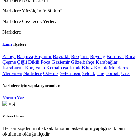
Narlıdere Rakım:
25 m
Narlıdere Yüzölçümü:
50 km²
Narlıdere Gezilecek Yerler:
Narlıdere
İzmir
ilçeleri
Aliağa
Balçova
Bayındır
Bayraklı
Bergama
Beydağ
Bornova
Buca
Çeşme
Çiğli
Dikili
Foça
Gaziemir
Güzelbahçe
Karabağlar
Karaburun
Karşıyaka
Kemalpaşa
Kınık
Kiraz
Konak
Menderes
Menemen
Narlıdere
Ödemiş
Seferihisar
Selçuk
Tire
Torbalı
Urla
Narlıdere
için yapılan yorumlar.
Yorum Yaz
Volkan Duran
Her on kişiden muhakkak birisinin askerliğini yaptığı istikham
okulunun olduğu ilçedir.