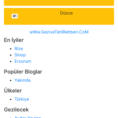
Düzce
81
wWw.GeziveTatilRehberi.CoM
En İyiler
Rize
Sinop
Erzurum
Popüler Bloglar
Yakında.
Ülkeler
Türkiye
Gezilecek
Ayder Yaylası