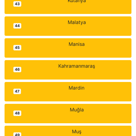
Kütahya
43
Malatya
44
Manisa
45
Kahramanmaraş
46
Mardin
47
Muğla
48
Muş
49