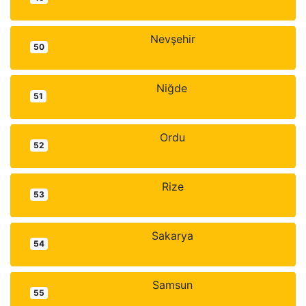
Nevşehir
50
Niğde
51
Ordu
52
Rize
53
Sakarya
54
Samsun
55