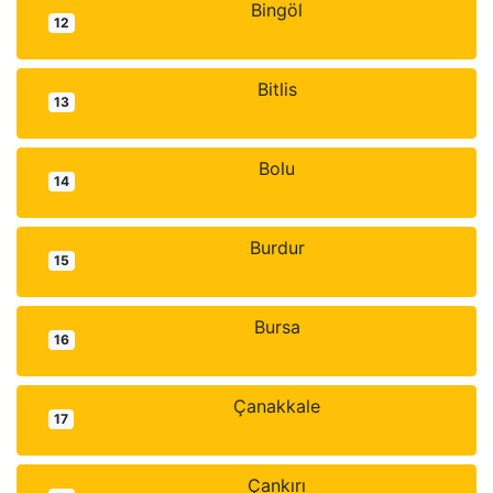
Bingöl
12
Bitlis
13
Bolu
14
Burdur
15
Bursa
16
Çanakkale
17
Çankırı