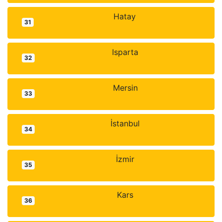
Hatay
31
Isparta
32
Mersin
33
İstanbul
34
İzmir
35
Kars
36