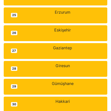
Erzurum
25
Eskişehir
26
Gaziantep
27
Giresun
28
Gümüşhane
29
Hakkari
30