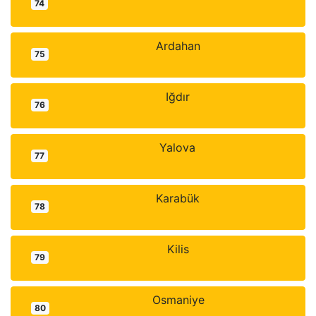
74
Ardahan
75
Iğdır
76
Yalova
77
Karabük
78
Kilis
79
Osmaniye
80