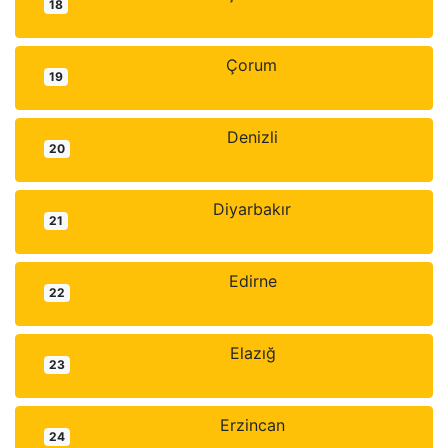
18
Çorum
19
Denizli
20
Diyarbakır
21
Edirne
22
Elazığ
23
Erzincan
24