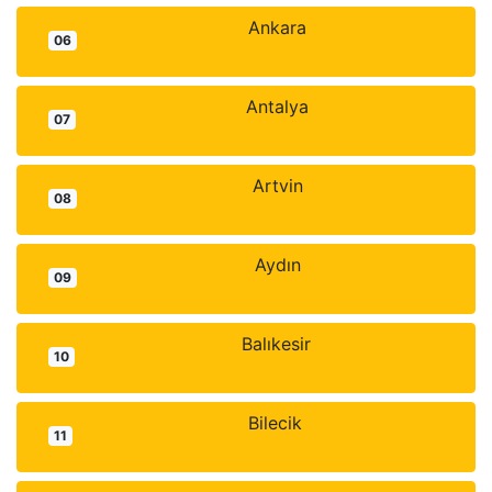
Ankara
06
Antalya
07
Artvin
08
Aydın
09
Balıkesir
10
Bilecik
11