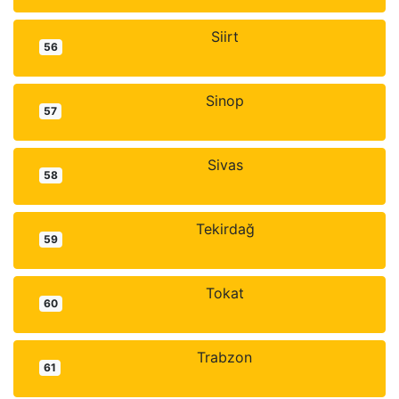
Siirt
56
Sinop
57
Sivas
58
Tekirdağ
59
Tokat
60
Trabzon
61