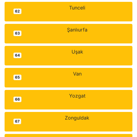
Tunceli
62
Şanlıurfa
63
Uşak
64
Van
65
Yozgat
66
Zonguldak
67