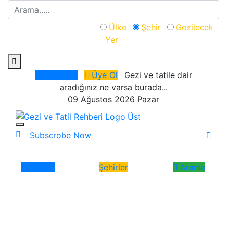
Aranacak Kategori:
Ülke
Şehir
Gezilecek
Yer
Giriş Yap
Üye Ol
Gezi ve tatile dair
aradığınız ne varsa burada...
09 Ağustos 2026 Pazar
Subscrobe Now
Ülkeler
Şehirler
Arama