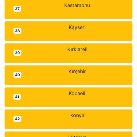
Kastamonu
37
Kayseri
38
Kırklareli
39
Kırşehir
40
Kocaeli
41
Konya
42