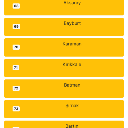
Aksaray
68
Bayburt
69
Karaman
70
Kırıkkale
71
Batman
72
Şırnak
73
Bartın