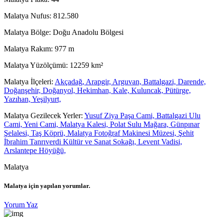
Malatya Nufus:
812.580
Malatya Bölge:
Doğu Anadolu Bölgesi
Malatya Rakım:
977 m
Malatya Yüzölçümü:
12259 km²
Malatya İlçeleri:
Akçadağ,
Arapgir,
Arguvan,
Battalgazi,
Darende,
Doğanşehir,
Doğanyol,
Hekimhan,
Kale,
Kuluncak,
Pütürge,
Yazıhan,
Yeşilyurt,
Malatya Gezilecek Yerler:
Yusuf Ziya Paşa Cami,
Battalgazi Ulu
Cami,
Yeni Cami,
Malatya Kalesi,
Polat Sulu Mağara,
Günpınar
Şelalesi,
Taş Köprü,
Malatya Fotoğraf Makinesi Müzesi,
Şehit
İbrahim Tanrıverdi Kültür ve Sanat Sokağı,
Levent Vadisi,
Arslantepe Höyüğü,
Malatya
Malatya
için yapılan yorumlar.
Yorum Yaz