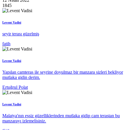
12 Nisan 2022
1845
Levent Vadisi
seyir terası güzelmiş
fatih
Levent Vadisi
Yapılan camteras ile seyrine doyulmaz bir manzara sizleri bekliyor
mutlaka gidin derim.
Ertuğrul Polat
Levent Vadisi
Malatya'nın eşsiz güzelliklerinden mutlaka gidip cam terastan bu
manzarayı izlemelisiniz.