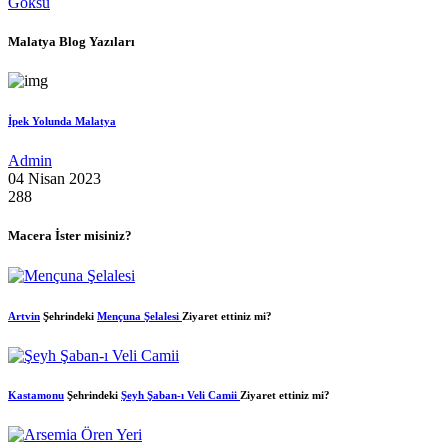
Göksu
Malatya Blog Yazıları
İpek Yolunda Malatya
Admin
04 Nisan 2023
288
Macera İster misiniz?
Artvin
Şehrindeki
Mençuna Şelalesi
Ziyaret ettiniz mi?
Kastamonu
Şehrindeki
Şeyh Şaban-ı Veli Camii
Ziyaret ettiniz mi?