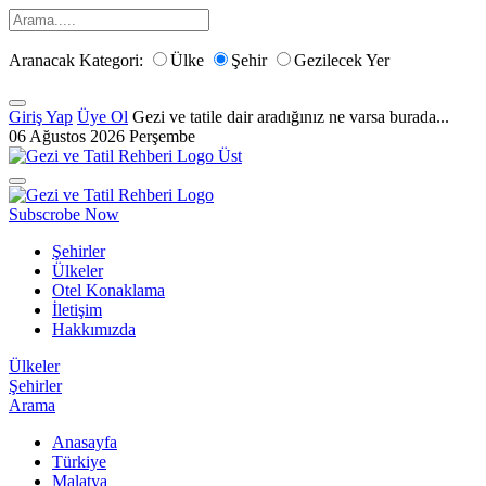
Aranacak Kategori:
Ülke
Şehir
Gezilecek Yer
Giriş Yap
Üye Ol
Gezi ve tatile dair aradığınız ne varsa burada...
06 Ağustos 2026 Perşembe
Subscrobe Now
Şehirler
Ülkeler
Otel Konaklama
İletişim
Hakkımızda
Ülkeler
Şehirler
Arama
Anasayfa
Türkiye
Malatya