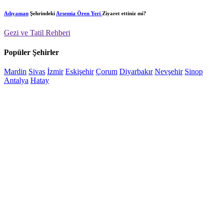
Adıyaman
Şehrindeki
Arsemia Ören Yeri
Ziyaret ettiniz mi?
Gezi ve Tatil Rehberi
Popüler Şehirler
Mardin
Sivas
İzmir
Eskişehir
Çorum
Diyarbakır
Nevşehir
Sinop
Antalya
Hatay