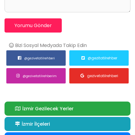
Yorumu Gönder
Bizi Sosyal Medyada Takip Edin
@gezitatilrehber
@gezivetatilrehberi
gezivetatilrehberi
@gezivetatilrehberim
İzmir Gezilecek Yerler
İzmir İlçeleri