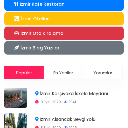
İzmir Kafe Restoran
İzmir Otelleri
İzmir Oto Kiralama
İzmir Blog Yazıları
Popüler
En Yeniler
Yorumlar
İzmir Karşıyaka İskele Meydanı
18 Eylül 2020
1941
İzmir Alsancak Sevgi Yolu
18 Eylül 2020
1925