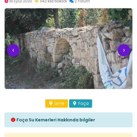
18 Eylül 2020
1142 kez bakıldı
2 Yorum
‹
›
İzmir
Foça
Foça Su Kemerleri Hakkında bilgiler