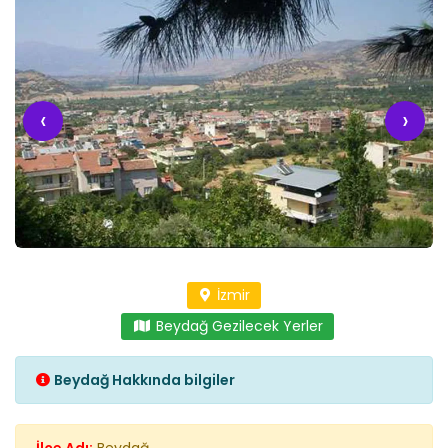
‹
›
İzmir
Beydağ Gezilecek Yerler
Beydağ Hakkında bilgiler