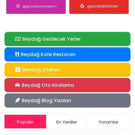
gezivetatilrehberi
@gezivetatilrehberim
Beydağ Gezilecek Yerler
Beydağ Kafe Restoran
Beydağ Otelleri
Beydağ Oto Kiralama
Beydağ Blog Yazıları
Popüler
En Yeniler
Yorumlar