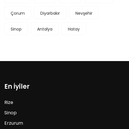
Çorum
Diyarbakır
Nevşehir
Sinop
Antalya
Hatay
En İyiler
Rize
Sinop
Erzurum