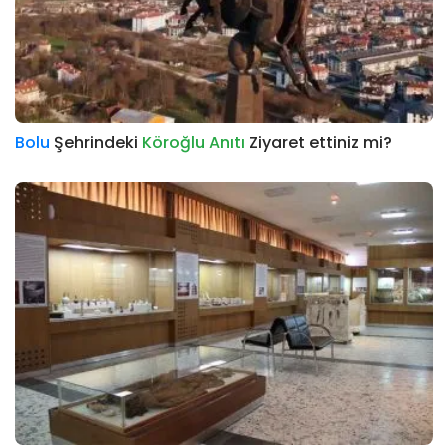
Bolu
Şehrindeki
Köroğlu Anıtı
Ziyaret ettiniz mi?