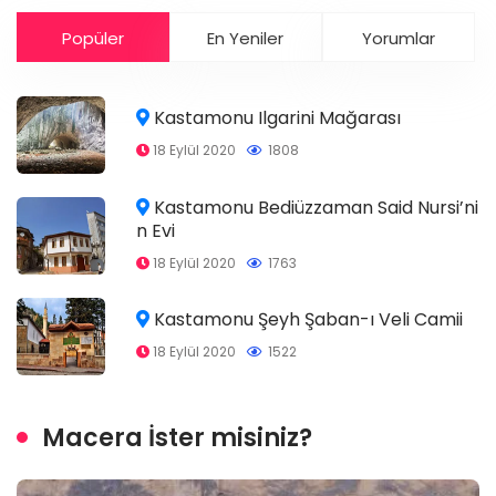
Popüler
En Yeniler
Yorumlar
Kastamonu Ilgarini Mağarası
18 Eylül 2020
1808
Kastamonu Bediüzzaman Said Nursi’ni
n Evi
18 Eylül 2020
1763
Kastamonu Şeyh Şaban-ı Veli Camii
18 Eylül 2020
1522
Macera İster misiniz?