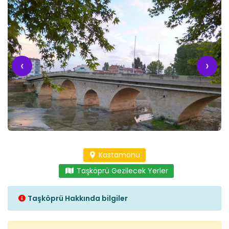
‹
›
Kastamonu
Taşköprü Gezilecek Yerler
Taşköprü Hakkında bilgiler