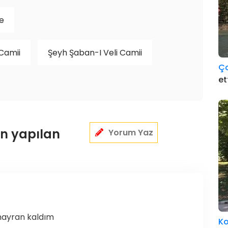
e
Camii
Şeyh Şaban-I Veli Camii
Ç
et
in yapılan
Yorum Yaz
hayran kaldım
K