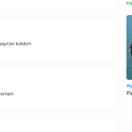
Pa
hayran kaldım
Ay
Zi
resmen