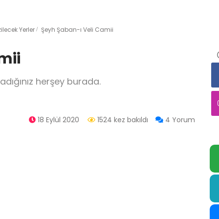
ecek Yerler
Şeyh Şaban-ı Veli Camii
mii
adığınız herşey burada.
18 Eylül 2020
1524 kez bakıldı
4 Yorum