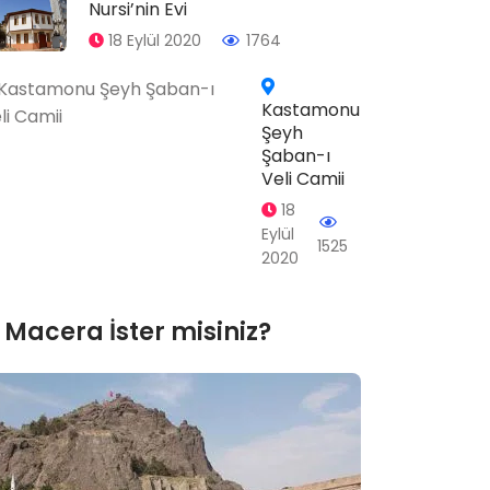
Nursi’nin Evi
18 Eylül 2020
1764
Kastamonu
Şeyh
Şaban-ı
Veli Camii
18
Eylül
1525
2020
Macera İster misiniz?