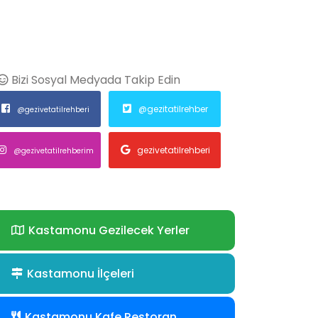
Bizi Sosyal Medyada Takip Edin
@gezitatilrehber
@gezivetatilrehberi
gezivetatilrehberi
@gezivetatilrehberim
Kastamonu Gezilecek Yerler
Kastamonu İlçeleri
Kastamonu Kafe Restoran