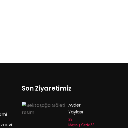
Son Ziyaretimiz
Ayder
Yaylası
ami
29
ezaevi
Mayıs
Gezici53