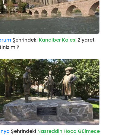
orum
Şehrindeki
Kandiber Kalesi
Ziyaret
tiniz mi?
onya
Şehrindeki
Nasreddin Hoca Gülmece