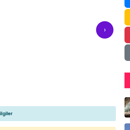
›
lgiler