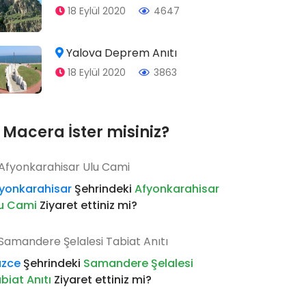
18 Eylül 2020
4647
Yalova Deprem Anıtı
18 Eylül 2020
3863
Macera İster misiniz?
yonkarahisar
Şehrindeki
Afyonkarahisar
lu Cami
Ziyaret ettiniz mi?
üzce
Şehrindeki
Samandere Şelalesi
biat Anıtı
Ziyaret ettiniz mi?