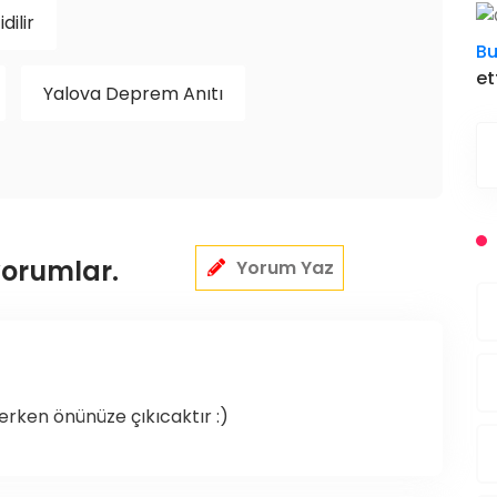
dilir
Bu
et
Yalova Deprem Anıtı
yorumlar.
Yorum Yaz
rken önünüze çıkıcaktır :)