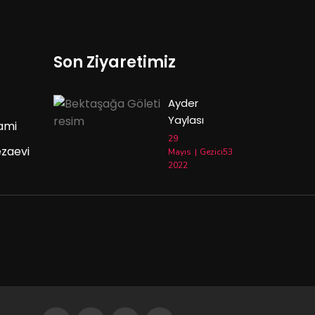
Son Ziyaretimiz
Ayder
Yaylası
ami
29
ezaevi
Mayıs
Gezici53
2022