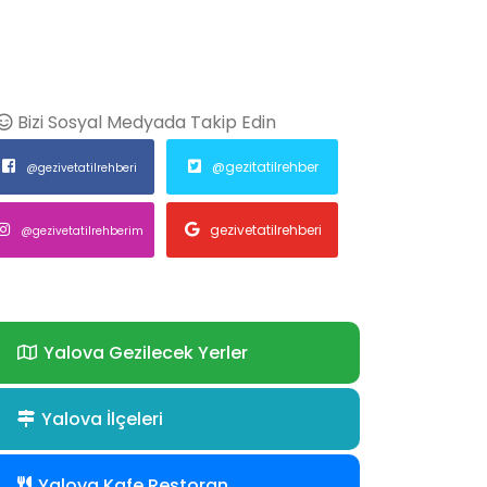
Bizi Sosyal Medyada Takip Edin
@gezitatilrehber
@gezivetatilrehberi
gezivetatilrehberi
@gezivetatilrehberim
Yalova Gezilecek Yerler
Yalova İlçeleri
Yalova Kafe Restoran