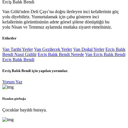
Erciş Balık Bendi
Van Gölü'nden Deli Çayı’na doğru ilerleyen inci kefallerinin göç
yolu diyebiliriz. Yumurtalamak için çaba gösteren inci
kefallerinin görüntüsünün adete görsel şölene dönüştüğü bu
yolu Nisan ve Temmuz aylarında mutlaka ziyaret etmelisiniz.
Etiketler
Van Tarihi Yerler
Van Gezilecek Yerler
Van Doğal Yerler
Erciş Balık
Bendi Nasıl Gidilir
Erciş Balık Bendi Nerede
Van Erciş Balık Bendi
Erciş Balık Bendi
Erciş Balık Bendi
için yapılan yorumlar.
Yorum Yaz
Handan gürboğa
Çocuklar bayıldı buraya.