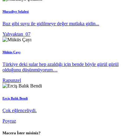
Muradiye Şelalesi
Buz gibi suyu ile gidilmeye değer mutlaka gidin...
Yahyaktan_07
Müküs Çayı
Türkiye deki sular hep azaldığı için bende böyle gürül gürül
olduğunu düşünmüyorum…
Rapunzel
Erciş Balık Bendi
Çok eğlenceliydi.
Poyraz
Macera İster misiniz?