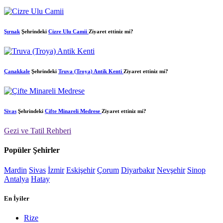
Şırnak
Şehrindeki
Cizre Ulu Camii
Ziyaret ettiniz mi?
Çanakkale
Şehrindeki
Truva (Troya) Antik Kenti
Ziyaret ettiniz mi?
Sivas
Şehrindeki
Çifte Minareli Medrese
Ziyaret ettiniz mi?
Gezi ve Tatil Rehberi
Popüler Şehirler
Mardin
Sivas
İzmir
Eskişehir
Çorum
Diyarbakır
Nevşehir
Sinop
Antalya
Hatay
En İyiler
Rize