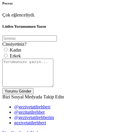
Poyraz
Çok eğlenceliydi.
Lütfen Yorumunuzu Yazın
Cinsiyetiniz?
Kadın
Erkek
Yorumu Gönder
Bizi Sosyal Medyada Takip Edin
@gezivetatilrehberi
@gezitatilrehber
@gezivetatilrehberim
gezivetatilrehberi