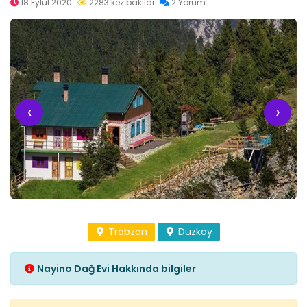
18 Eylül 2020
2283 kez bakıldı
2 Yorum
‹
›
Trabzon
Düzköy
Nayino Dağ Evi Hakkında bilgiler