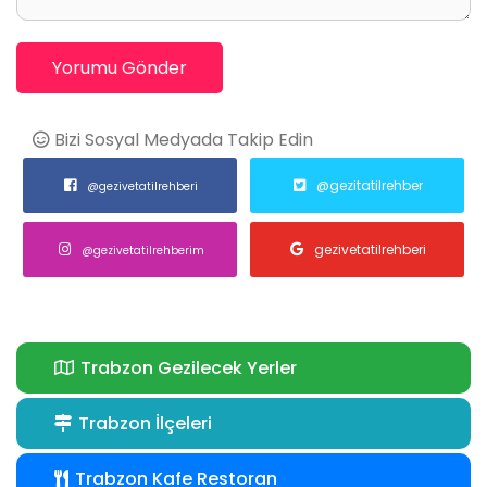
Yorumu Gönder
Bizi Sosyal Medyada Takip Edin
@gezitatilrehber
@gezivetatilrehberi
gezivetatilrehberi
@gezivetatilrehberim
Trabzon Gezilecek Yerler
Trabzon İlçeleri
Trabzon Kafe Restoran