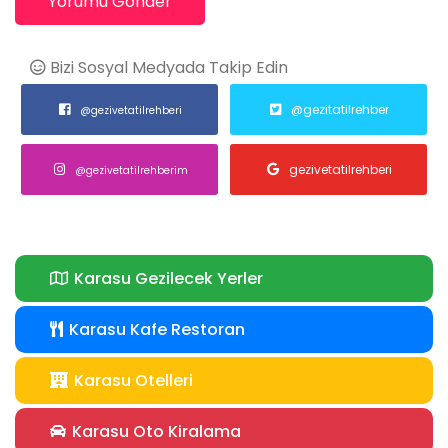
Yorumu Gönder
Bizi Sosyal Medyada Takip Edin
@gezitatilrehber
@gezivetatilrehberi
gezivetatilrehberi
@gezivetatilrehberim
Karasu Gezilecek Yerler
Karasu Kafe Restoran
Karasu Otelleri
Karasu Oto Kiralama