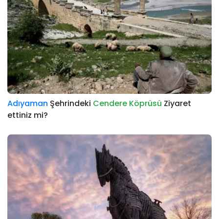
Adıyaman
Şehrindeki
Cendere Köprüsü
Ziyaret
ettiniz mi?