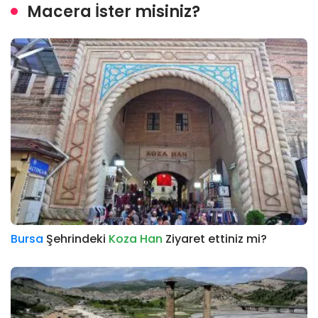
Macera İster misiniz?
Bursa
Şehrindeki
Koza Han
Ziyaret ettiniz mi?