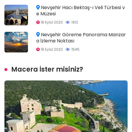
Nevşehir Hacı Bektaş-ı Veli Türbesi v
e Müzesi
18 Eylül 2020
1912
Nevşehir Göreme Panorama Manzar
a İzleme Noktası
18 Eylül 2020
1545
Macera İster misiniz?