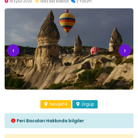
18 Eylül 2020
1983 kez bakıldı
2 Yorum
‹
›
Nevşehir
Ürgüp
Peri Bacaları Hakkında bilgiler