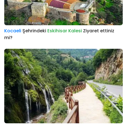
Kocaeli
Şehrindeki
Eskihisar Kalesi
Ziyaret ettiniz
mi?