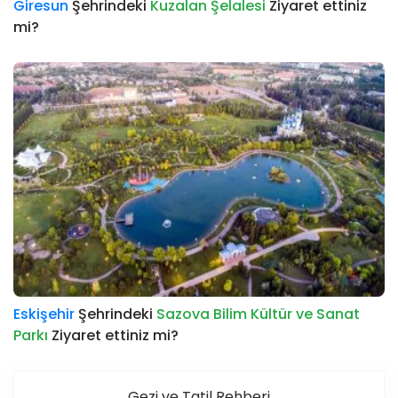
Giresun
Şehrindeki
Kuzalan Şelalesi
Ziyaret ettiniz
mi?
Eskişehir
Şehrindeki
Sazova Bilim Kültür ve Sanat
Parkı
Ziyaret ettiniz mi?
Gezi ve Tatil Rehberi