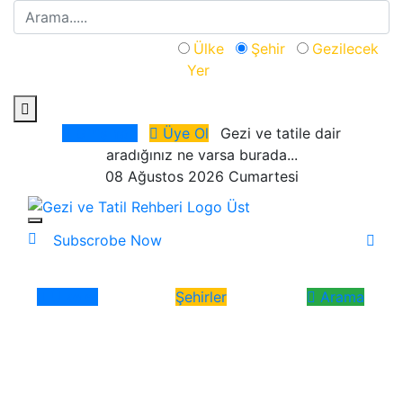
Aranacak Kategori:
Ülke
Şehir
Gezilecek
Yer
Giriş Yap
Üye Ol
Gezi ve tatile dair
aradığınız ne varsa burada...
08 Ağustos 2026 Cumartesi
Subscrobe Now
Ülkeler
Şehirler
Arama