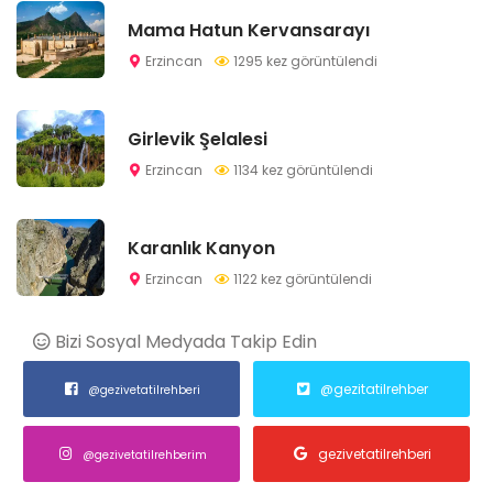
Mama Hatun Kervansarayı
Erzincan
1295 kez görüntülendi
Girlevik Şelalesi
Erzincan
1134 kez görüntülendi
Karanlık Kanyon
Erzincan
1122 kez görüntülendi
Bizi Sosyal Medyada Takip Edin
@gezitatilrehber
@gezivetatilrehberi
gezivetatilrehberi
@gezivetatilrehberim