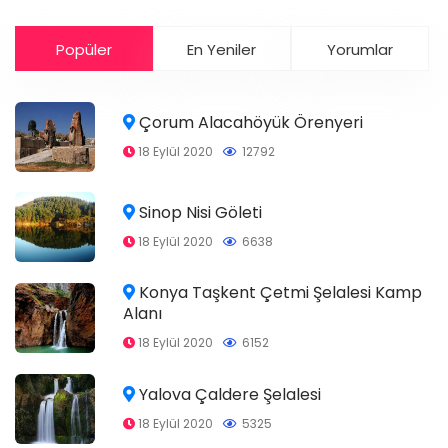
Popüler
En Yeniler
Yorumlar
Çorum Alacahöyük Örenyeri
18 Eylül 2020
12792
Sinop Nisi Göleti
18 Eylül 2020
6638
Konya Taşkent Çetmi Şelalesi Kamp
Alanı
18 Eylül 2020
6152
Yalova Çaldere Şelalesi
18 Eylül 2020
5325