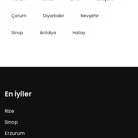
Çorum
Diyarbakır
Nevşehir
Sinop
Antalya
Hatay
En İyiler
Rize
Sinop
Erzurum