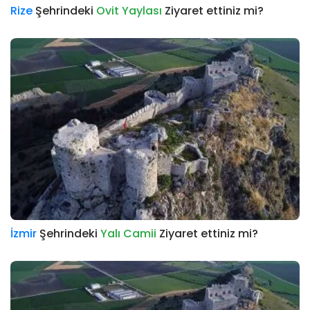
Rize
Şehrindeki
Ovit Yaylası
Ziyaret ettiniz mi?
İzmir
Şehrindeki
Yalı Camii
Ziyaret ettiniz mi?