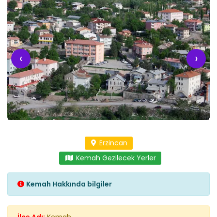
‹
›
Erzincan
Kemah Gezilecek Yerler
Kemah Hakkında bilgiler