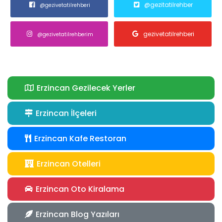
@gezitatilrehber
@gezivetatilrehberi
gezivetatilrehberi
@gezivetatilrehberim
Erzincan Gezilecek Yerler
Erzincan İlçeleri
Erzincan Kafe Restoran
Erzincan Otelleri
Erzincan Oto Kiralama
Erzincan Blog Yazıları