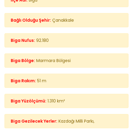
İlçe Adı:
Biga
Bağlı Olduğu Şehir:
Çanakkale
Biga Nufus:
92.180
Biga Bölge:
Marmara Bölgesi
Biga Rakım:
51 m
Biga Yüzölçümü:
1.310 km²
Biga Gezilecek Yerler:
Kazdağı Milli Parkı,