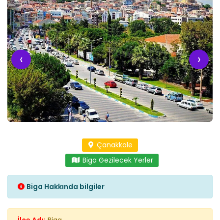
‹
›
Çanakkale
Biga Gezilecek Yerler
Biga Hakkında bilgiler