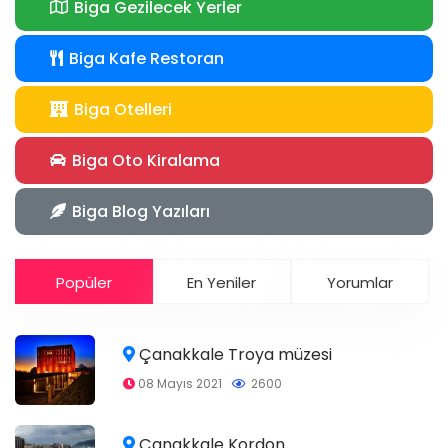
Biga Gezilecek Yerler
Biga Kafe Restoran
Biga Otelleri
Biga Oto Kiralama
Biga Blog Yazıları
Popüler
En Yeniler
Yorumlar
Çanakkale Troya müzesi
08 Mayıs 2021
2600
Çanakkale Kordon