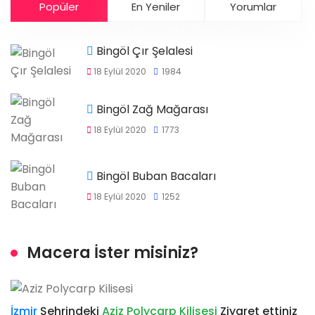
Popüler
En Yeniler
Yorumlar
Bingöl Çır Şelalesi
18 Eylül 2020
1984
Bingöl Zağ Mağarası
18 Eylül 2020
1773
Bingöl Buban Bacaları
18 Eylül 2020
1252
Macera İster misiniz?
İzmir
Şehrindeki
Aziz Polycarp Kilisesi
Ziyaret ettiniz