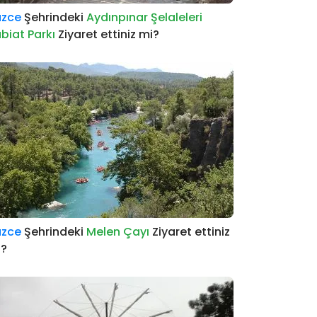
üzce
Şehrindeki
Aydınpınar Şelaleleri
biat Parkı
Ziyaret ettiniz mi?
üzce
Şehrindeki
Melen Çayı
Ziyaret ettiniz
i?