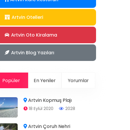
Artvin Otelleri
Artvin Oto Kiralama
Artvin Blog Yazıları
Popüler
En Yeniler
Yorumlar
Artvin Kopmuş Plajı
18 Eylül 2020
2028
Artvin Çoruh Nehri