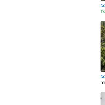
D
Ta
D
m