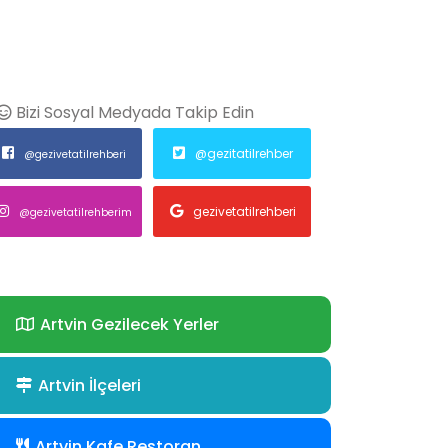
Bizi Sosyal Medyada Takip Edin
@gezitatilrehber
@gezivetatilrehberi
gezivetatilrehberi
@gezivetatilrehberim
Artvin Gezilecek Yerler
Artvin İlçeleri
Artvin Kafe Restoran