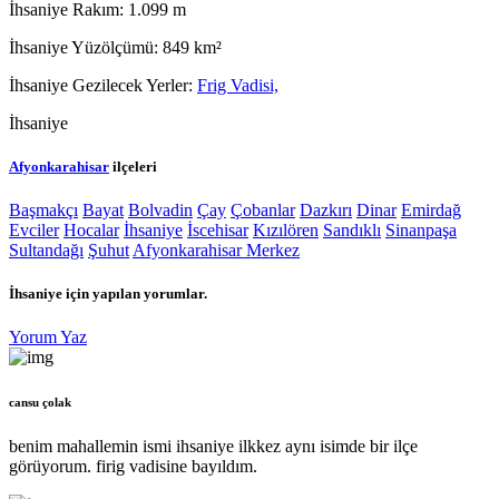
İhsaniye Rakım:
1.099 m
İhsaniye Yüzölçümü:
849 km²
İhsaniye Gezilecek Yerler:
Frig Vadisi,
İhsaniye
Afyonkarahisar
ilçeleri
Başmakçı
Bayat
Bolvadin
Çay
Çobanlar
Dazkırı
Dinar
Emirdağ‎
Evciler‎
Hocalar
İhsaniye
İscehisar
Kızılören‎
Sandıklı‎
Sinanpaşa
Sultandağı
Şuhut
Afyonkarahisar Merkez
İhsaniye
için yapılan yorumlar.
Yorum Yaz
cansu çolak
benim mahallemin ismi ihsaniye ilkkez aynı isimde bir ilçe
görüyorum. firig vadisine bayıldım.