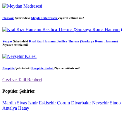
Hakkari
Şehrindeki
Meydan Medresesi
Ziyaret ettiniz mi?
Yozgat
Şehrindeki
Kral Kızı Hamamı Basilica Therma (Sarıkaya Roma Hamamı)
Ziyaret ettiniz mi?
Nevşehir
Şehrindeki
Nevşehir Kalesi
Ziyaret ettiniz mi?
Gezi ve Tatil Rehberi
Popüler Şehirler
Mardin
Sivas
İzmir
Eskişehir
Çorum
Diyarbakır
Nevşehir
Sinop
Antalya
Hatay