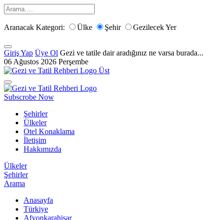
Aranacak Kategori:
Ülke
Şehir
Gezilecek Yer
Giriş Yap
Üye Ol
Gezi ve tatile dair aradığınız ne varsa burada...
06 Ağustos 2026 Perşembe
Subscrobe Now
Şehirler
Ülkeler
Otel Konaklama
İletişim
Hakkımızda
Ülkeler
Şehirler
Arama
Anasayfa
Türkiye
Afyonkarahisar