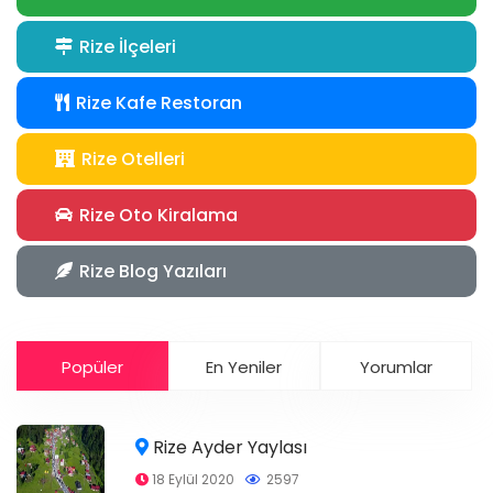
Rize İlçeleri
Rize Kafe Restoran
Rize Otelleri
Rize Oto Kiralama
Rize Blog Yazıları
Popüler
En Yeniler
Yorumlar
Rize Ayder Yaylası
18 Eylül 2020
2597