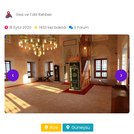
Gezi ve Tatil Rehberi
18 Eylül 2020
1433 kez bakıldı
3 Yorum
‹
›
Rize
Güneysu