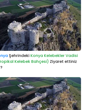
onya
Şehrindeki
Konya Kelebekler Vadisi
ropikal Kelebek Bahçesi)
Ziyaret ettiniz
i?