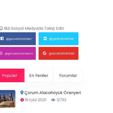
Bizi Sosyal Medyada Takip Edin
@gezitatilrehber
@gezivetatilrehberi
gezivetatilrehberi
@gezivetatilrehberim
Popüler
En Yeniler
Yorumlar
Çorum Alacahöyük Örenyeri
18 Eylül 2020
12792