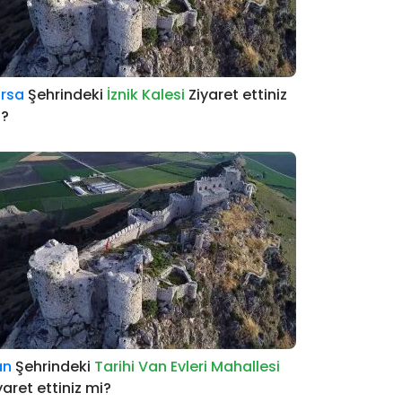
rsa
Şehrindeki
İznik Kalesi
Ziyaret ettiniz
i?
an
Şehrindeki
Tarihi Van Evleri Mahallesi
yaret ettiniz mi?