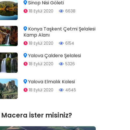
Sinop Nisi Göleti
18 Eylül 2020
6638
Konya Taşkent Çetmi Şelalesi
Kamp Alanı
18 Eylül 2020
6154
Yalova Çaldere Şelalesi
18 Eylül 2020
5326
Yalova Elmalık Kalesi
18 Eylül 2020
4645
Macera İster misiniz?