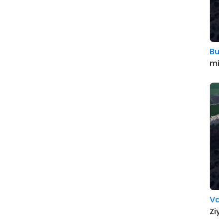
Bu
m
V
Zi