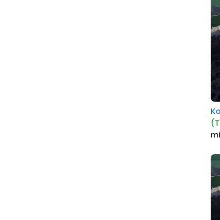
K
(T
m