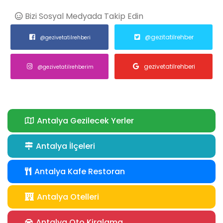
Bizi Sosyal Medyada Takip Edin
@gezitatilrehber
@gezivetatilrehberi
gezivetatilrehberi
@gezivetatilrehberim
Antalya Gezilecek Yerler
Antalya İlçeleri
Antalya Kafe Restoran
Antalya Otelleri
Antalya Oto Kiralama