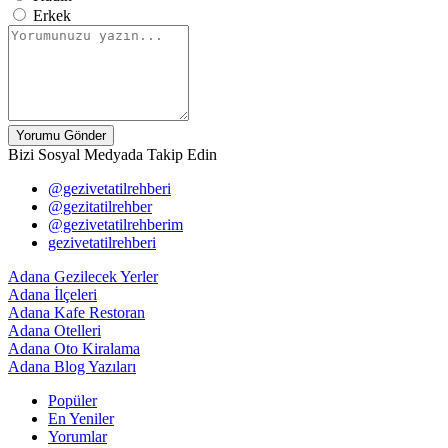
Erkek
Yorumu Gönder
Bizi Sosyal Medyada Takip Edin
@gezivetatilrehberi
@gezitatilrehber
@gezivetatilrehberim
gezivetatilrehberi
Adana Gezilecek Yerler
Adana İlçeleri
Adana Kafe Restoran
Adana Otelleri
Adana Oto Kiralama
Adana Blog Yazıları
Popüler
En Yeniler
Yorumlar