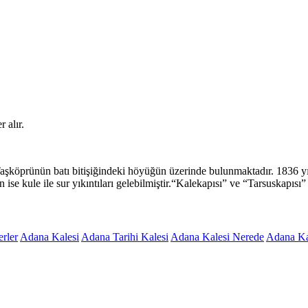
 alır.
şköprünün batı bitişiğindeki höyüğün üzerinde bulunmaktadır. 1836 y
ise kule ile sur yıkıntıları gelebilmiştir.“Kalekapısı” ve “Tarsuskapıs
rler
Adana Kalesi
Adana Tarihi Kalesi
Adana Kalesi Nerede
Adana Ka